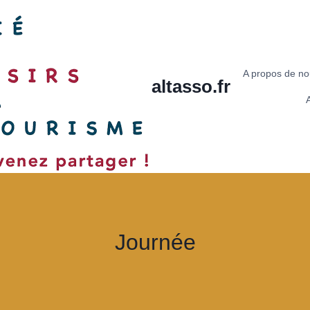
A propos de n
altasso.fr
A
Journée