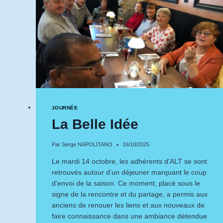
JOURNÉE
La Belle Idée
Par
Serge NAPOLITANO
16/10/2025
Le mardi 14 octobre, les adhérents d’ALT se sont
retrouvés autour d’un déjeuner marquant le coup
d’envoi de la saison. Ce moment, placé sous le
signe de la rencontre et du partage, a permis aux
anciens de renouer les liens et aux nouveaux de
faire connaissance dans une ambiance détendue