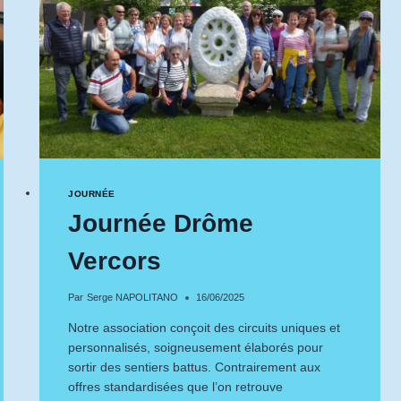
JOURNÉE
Journée Drôme
Vercors
Par
Serge NAPOLITANO
16/06/2025
Notre association conçoit des circuits uniques et
personnalisés, soigneusement élaborés pour
sortir des sentiers battus. Contrairement aux
offres standardisées que l’on retrouve