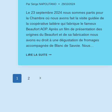
Par
Serge NAPOLITANO
29/10/2024
Le 23 septembre 2024 nous sommes partis pour
la Chambre où nous avons fait la visite guidée de
la coopérative laitière qui fabrique le fameux
Beaufort AOP. Après un film de présentation des
origines du Beaufort et de sa fabrication nous
avons eu droit à une dégustation de fromages
accompagnée de Blanc de Savoie. Nous…
JOURNÉE
LIRE LA SUITE
EN
MAURIENNE
!
Navigation
Page
1
2
suivante
de
page