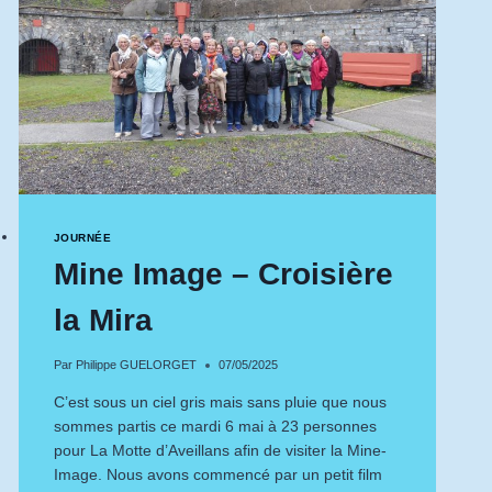
JOURNÉE
Mine Image – Croisière
la Mira
Par
Philippe GUELORGET
07/05/2025
C’est sous un ciel gris mais sans pluie que nous
sommes partis ce mardi 6 mai à 23 personnes
pour La Motte d’Aveillans afin de visiter la Mine-
Image. Nous avons commencé par un petit film