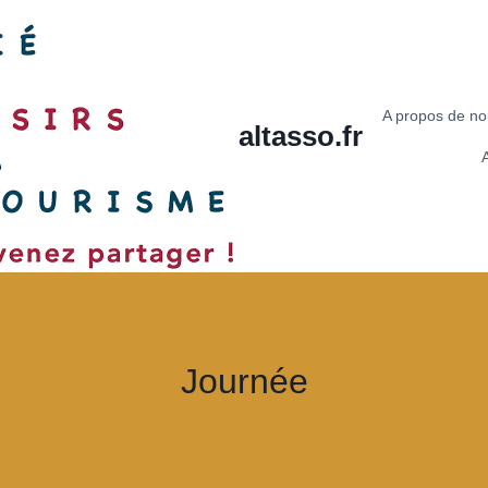
A propos de n
altasso.fr
A
Journée