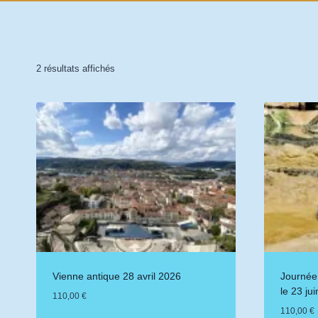
Trié
2 résultats affichés
du
plus
récent
au
plus
ancien
Vienne antique 28 avril 2026
Journée
le 23 ju
110,00
€
110,00
€